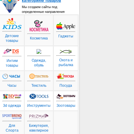
категориям товаров
Мы создаем сайты под
определенные направления
Детские
Гаджеты
Косметика
товары
Охота и
Одежда,
Интим
рыбалка
обувь
товары
Часы
Текстиль
Посуда
Зd одежда
Инструменты
Зоотовары
Для
Бижутерия,
Спорта
ювелирное