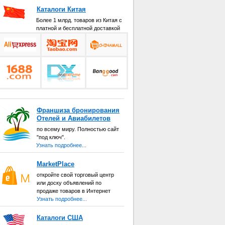
Каталоги Китая
Более 1 млрд. товаров из Китая с
платной и бесплатной доставкой
Франшиза бронирования
Отелей и Авиабилетов
по всему миру. Полностью сайт
"под ключ".
Узнать подробнее...
MarketPlace
откройте свой торговый центр
или доску объявлений по
продаже товаров в Интернет
Узнать подробнее...
Каталоги США