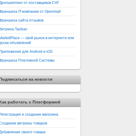
Дропшиппинг от поставщиков СНГ
Франшиза IT-компании от Openmall
Франшиза сайта отзывов
Витрина Taobao
MarketPlace — свой рынок в интернете или
доска объявлений
Приложения для Android и iOS
Франшиза Платежной Системы
Подписаться на новости
Как работать с Платформой
Регистрация и создание магазина
Создание витрины товаров
Добавление своего товара