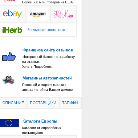
Более 500 млн. товаров из США
- брендовая косметика
Франшиза сайта отзывов
Интересный бизнес по заработку
на отзывах.
Узнать Подробнее...
Магазины автозапчастей
Готовыей интернет магазин
автозапчстей на Вашем домене
ОПИСАНИЕ
ПОСТАВЩИКИ
ТАРИФЫ
Каталоги Европы
Каталоги от европейских
поставщиков