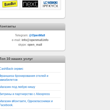
Контакты
Telegram:
@OpenMall
e-mail:
info@openmall.info
skype:
open_mall
Топ 10 наших услуг
СashBack сервис
Франшиза бронирования отелей и
авиабилетов
Магазин под любую нишу
Витрины и партнерство с Aliexpress
Магазин вКонтакте, Одноклассниках и
Facebook.