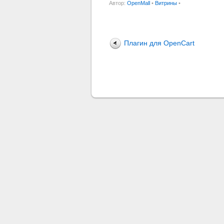
Автор:
OpenMall
•
Витрины
•
Плагин для OpenCart