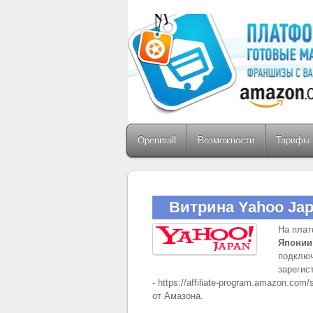
Openmall
Возможности
Тарифы 
Витрина Yahoo Ja
На плат
Японии
подключ
зарегис
- https://affiliate-program.amazon.c
от Амазона.