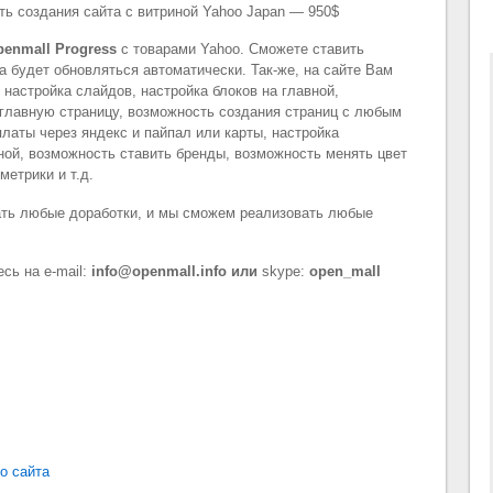
ь создания сайта с витриной Yahoo Japan — 950$
enmall Progress
с товарами Yahoo. Сможете ставить
а будет обновляться автоматически. Так-же, на сайте Вам
настройка слайдов, настройка блоков на главной,
главную страницу, возможность создания страниц с любым
латы через яндекс и пайпал или карты, настройка
вной, возможность ставить бренды, возможность менять цвет
метрики и т.д.
ть любые доработки, и мы сможем реализовать любые
сь на e-mail:
info@openmall.info или
skype:
open_mall
о сайта