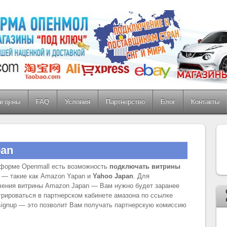
и цены
FAQ
Условия
Партнерство
Блог
Контакты
pan
форме Openmall есть возможность
подключать витрины
— такие как Amazon Yapan и
Yahoo Japan
. Для
ения витрины Amazon Japan — Вам нужно будет заранее
трироваться в партнерском кабинете амазона по ссылке
om/signup — это позволит Вам получать партнерскую комиссию