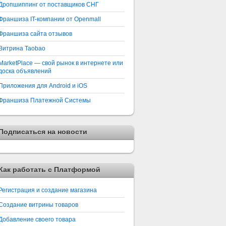
Дропшиппинг от поставщиков СНГ
Франшиза IT-компании от Openmall
Франшиза сайта отзывов
Витрина Taobao
MarketPlace — свой рынок в интернете или
доска объявлений
Приложения для Android и iOS
Франшиза Платежной Системы
Подписаться на новости
Как работать с Платформой
Регистрация и создание магазина
Создание витрины товаров
Добавление своего товара