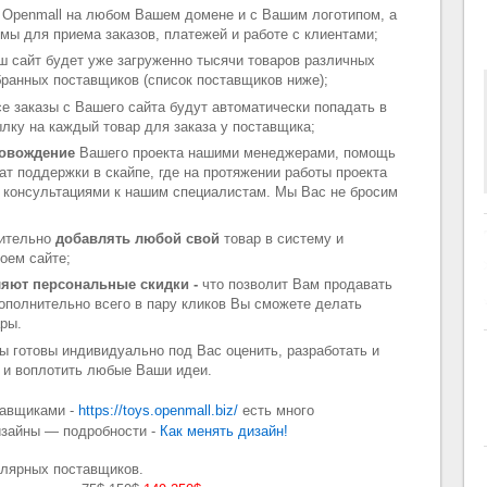
Openmall на любом Вашем домене и с Вашим логотипом, а
мы для приема заказов, платежей и работе с клиентами;
 сайт будет уже загруженно тысячи товаров различных
бранных поставщиков (список поставщиков ниже);
се заказы с Вашего сайта будут автоматически попадать в
лку на каждый товар для заказа у поставщика;
ровождение
Вашего проекта нашими менеджерами, помощь
ат поддержки в скайпе, где на протяжении работы проекта
 консультациями к нашим специалистам. Мы Вас не бросим
нительно
добавлять любой свой
товар в систему и
оем сайте;
яют персональные скидки -
что позволит Вам продавать
дополнительно всего в пару кликов Вы сможете делать
ары.
ы готовы индивидуально под Вас оценить, разработать и
 и воплотить любые Ваши идеи.
тавщиками -
https://toys.openmall.biz/
есть много
изайны — подробности -
Как менять дизайн!
улярных поставщиков.