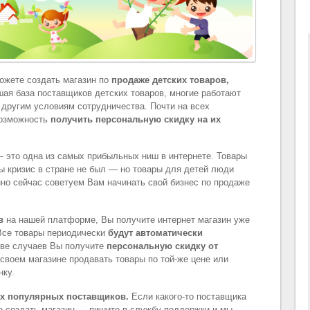
ожете создать магазин по
продаже детских товаров,
ьшая база поставщиков детских товаров, многие работают
м другим условиям сотрудничества. Почти на всех
возможность
получить персональную скидку на их
— это одна из самых прибыльных ниш в интернете. Товары
бы кризис в стране не был — но товары для детей люди
нно сейчас советуем Вам начинать свой бизнес по продаже
в
на нашей платформе, Вы получите интернет магазин уже
Все товары периодически
будут автоматически
стве случаев Вы получите
персональную скидку от
своем магазине продавать товары по той-же цене или
нку.
ых популярных поставщиков.
Если какого-то поставщика
азе создать магазин — пишите в службу поддержки и мы