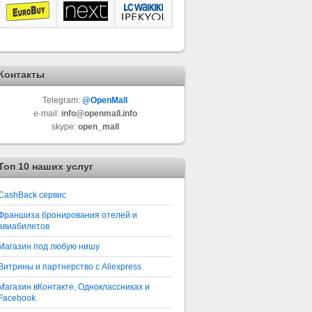
Контакты
Telegram:
@OpenMall
e-mail:
info@openmall.info
skype:
open_mall
Топ 10 наших услуг
СashBack сервис
Франшиза бронирования отелей и
авиабилетов
Магазин под любую нишу
Витрины и партнерство с Aliexpress
Магазин вКонтакте, Одноклассниках и
Facebook.