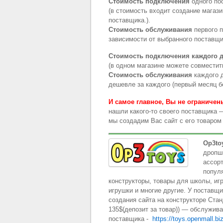
Стоимость подключения
одного по
(в стоимость входит создание магаз
поставщика.).
Стоимость обслуживания
первого п
зависимости от выбранного поставщи
Стоимость подключения каждого 
(в одном магазине можете совместить
Стоимость обслуживания
каждого 
дешевле за каждого (первый месяц б
И самое главное, Вы не ограничен
нашли какого-то своего поставщика 
мы создадим Вас сайт с его товаром
Op3to
дропши
ассорт
популя
конструкторы, товары для школы, иг
игрушки и многие другие. У поставщ
создания сайта на конструкторе Ста
135$(депозит за товар)) — обслужив
поставщика -
https://toys.openmall.bi