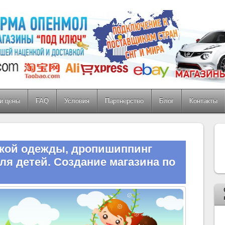
и цены
FAQ
Условия
Партнерство
Блог
Контакты
кой одежды, дропишиппинг
ля детей. Создание магазина по