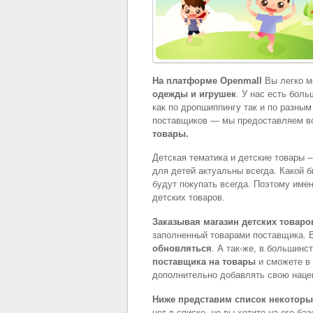
На платформе Openmall
Вы легко м
одежды и игрушек
. У нас есть бол
как по дропшиппингу так и по разны
поставщиков — мы предоставляем 
товары.
Детская тематика и детские товары 
для детей актуальны всегда. Какой 
будут покупать всегда. Поэтому име
детских товаров.
Заказывая магазин детских товаро
заполненный товарами поставщика. 
обновляться
. А так-же, в большин
поставщика на товары
и сможете в 
дополнительно добавлять свою наце
Ниже представим список некотор
нет в списке, но вы хотите на его б