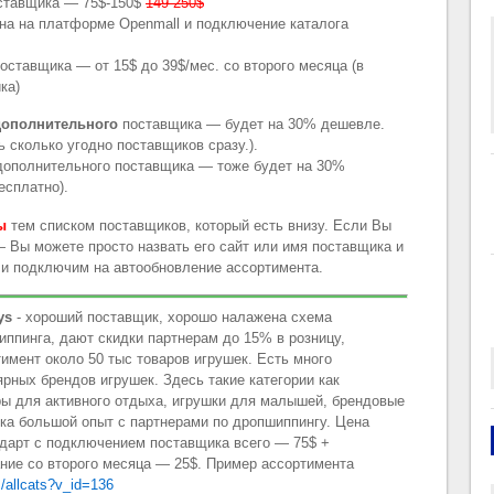
ставщика — 75$-150$
149-250$
ина на платформе Openmall и подключение каталога
оставщика — от 15$ до 39$/мес. со второго месяца (в
ка)
дополнительного
поставщика — будет на 30% дешевле.
 сколько угодно поставщиков сразу.).
дополнительного поставщика — тоже будет на 30%
есплатно).
ы
тем списком поставщиков, который есть внизу. Если Вы
— Вы можете просто назвать его сайт или имя поставщика и
 и подключим на автообновление ассортимента.
ys
- хороший поставщик, хорошо налажена схема
ппинга, дают скидки партнерам до 15% в розницу,
имент около 50 тыс товаров игрушек. Есть много
рных брендов игрушек. Здесь такие категории как
ры для активного отдыха, игрушки для малышей, брендовые
ика большой опыт с партнерами по дропшиппингу. Цена
ндарт с подключением поставщика всего — 75$ +
ание со второго месяца — 25$. Пример ассортимента
z/allcats?v_id=136