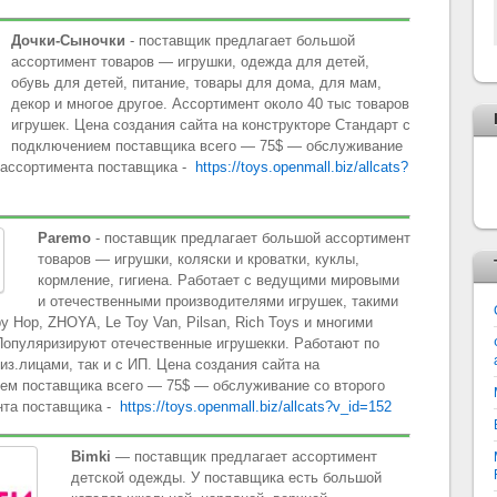
Дочки-Сыночки
- поставщик предлагает большой
ассортимент товаров — игрушки, одежда для детей,
обувь для детей, питание, товары для дома, для мам,
декор и многое другое. Ассортимент около 40 тыс товаров
игрушек. Цена создания сайта на конструкторе Стандарт с
подключением поставщика всего — 75$ — обслуживание
р ассортимента поставщика -
https://toys.openmall.biz/allcats?
Paremo
- поставщик предлагает большой ассортимент
товаров — игрушки, коляски и кроватки, куклы,
кормление, гигиена. Работает с ведущими мировыми
и отечественными производителями игрушек, такими
ppy Hop, ZHOYA, Le Toy Van, Pilsan, Rich Toys и многими
Популяризируют отечественные игрушекки. Работают по
з.лицами, так и с ИП. Цена создания сайта на
ием поставщика всего — 75$ — обслуживание со второго
нта поставщика -
https://toys.openmall.biz/allcats?v_id=152
Bimki
— поставщик предлагает ассортимент
детской одежды. У поставщика есть большой