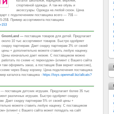
каталог школьной, нарядной, верхней,
спортивной одежды. А так-же обувь и
аксессуары. Одежда на любой сезон. Цена
ндарт с подключением поставщика всего — 75$ —
15-25$. Пример ассортимента поставщика
d=153
GnomLand
—
поставщик товаров для детей. Предлагает
около 10 тыс ассортимент товаров. Быстро одобряет
скидку партнерам. Дает скидку партнерам 3% от своей
цены + дополнительно можете ставить любую наценку.
Цены изначально дает низкие. С поставщиком можно
работать по схеме «с переходом» (клиент с Вашего сайта
и там оформить заказ, а поставщик Вам вернет комиссию),
 схеме через Вашу корзину. Цена подключения поставщика
имер каталога поставщика -
https://toys.openmall.biz/allcats?
— поставщик детских игрушек. Предлагает более 35 тыс
мент различных игрушек. Быстро одобряет скидку
ам. Дает скидку партнерам 5% от своей цены +
тельно можете ставить любую наценку. С поставщиком
ом» (клиент с Вашего сайта может попадать на сайт