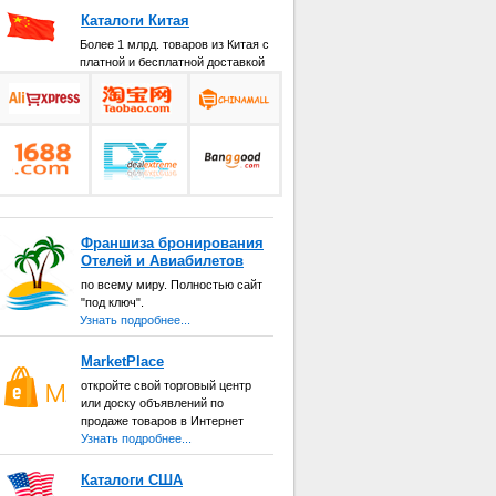
Каталоги Китая
Более 1 млрд. товаров из Китая с
платной и бесплатной доставкой
Франшиза бронирования
Отелей и Авиабилетов
по всему миру. Полностью сайт
"под ключ".
Узнать подробнее...
MarketPlace
откройте свой торговый центр
или доску объявлений по
продаже товаров в Интернет
Узнать подробнее...
Каталоги США