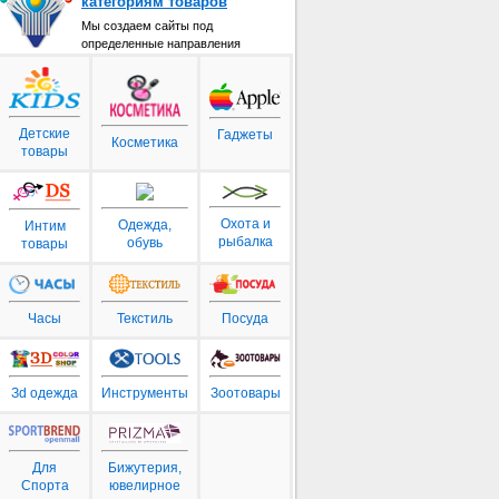
категориям товаров
Мы создаем сайты под
определенные направления
Детские
Гаджеты
Косметика
товары
Охота и
Одежда,
Интим
рыбалка
обувь
товары
Часы
Текстиль
Посуда
Зd одежда
Инструменты
Зоотовары
Для
Бижутерия,
Спорта
ювелирное