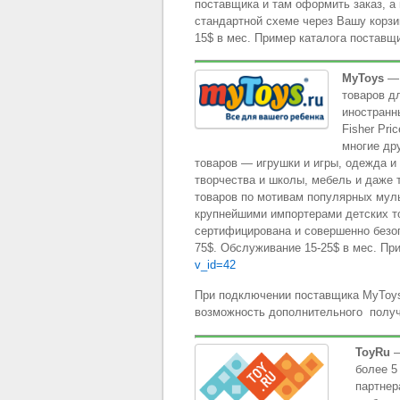
поставщика и там оформить заказ, а
стандартной схеме через Вашу корз
15$ в мес. Пример каталога поставщ
MyToys
— 
товаров д
иностранн
Fisher Pri
многие др
товаров — игрушки и игры, одежда и
творчества и школы, мебель и даже
товаров по мотивам популярных муль
крупнейшими импортерами детских то
сертифицирована и совершенно безо
75$. Обслуживание 15-25$ в мес. Пр
v_id=42
При подключении поставщика MyToys
возможность дополнительного получ
ToyRu
—
более 5
партнер