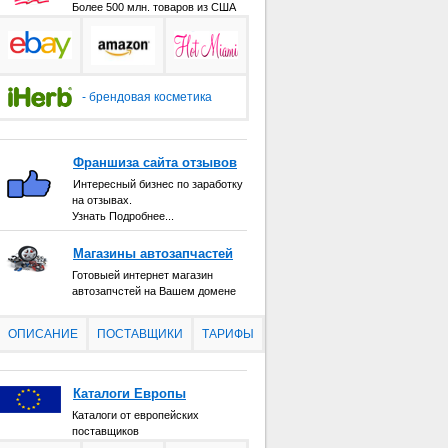
Более 500 млн. товаров из США
- брендовая косметика
Франшиза сайта отзывов
Интересный бизнес по заработку
на отзывах.
Узнать Подробнее...
Магазины автозапчастей
Готовыей интернет магазин
автозапчстей на Вашем домене
ОПИСАНИЕ
ПОСТАВЩИКИ
ТАРИФЫ
Каталоги Европы
Каталоги от европейских
поставщиков