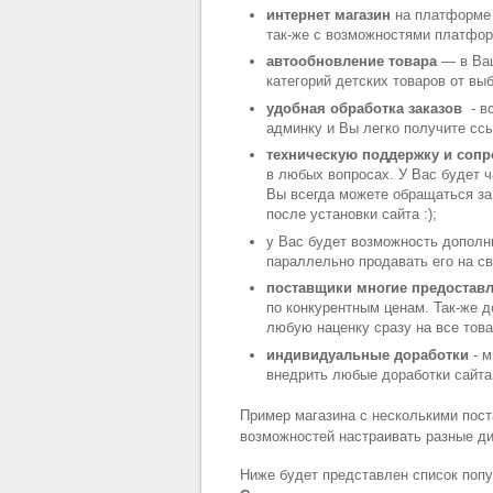
интернет магазин
на платформе 
так-же с возможностями платфор
автообновление товара
— в Ваш
категорий детских товаров от вы
удобная обработка заказов
- в
админку и Вы легко получите ссы
техническую поддержку и соп
в любых вопросах. У Вас будет ч
Вы всегда можете обращаться за
после установки сайта :);
у Вас будет возможность допол
параллельно продавать его на св
поставщики многие предоставл
по конкурентным ценам. Так-же 
любую наценку сразу на все тов
индивидуальные доработки
- м
внедрить любые доработки сайта
Пример магазина с несколькими пос
возможностей настраивать разные д
Ниже будет представлен список поп