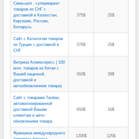
Сима-шоп - супермаркет
товаров из СНГ с
доставкой в Казахстан,
375$
25$
Киргизию, Россию,
Беларусь
Сайт с Каталогом товаров
из Турции с доставкой в
375$
25$
СНГ
Витрина Алиекспресс ( 100
млн. товаров из Китая с
Вашей наценкой,
550$
39$
доставкой и
автообновлением товара)
Сайт с товарами Таобао,
автоматизированной
доставкой Вашим
650$
16$
клиентам и авто-
обновлением товара.
Франшиза международного
1200$
125$
торгового бизнеса