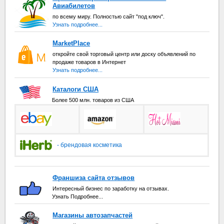
Авиабилетов
по всему миру. Полностью сайт "под ключ".
Узнать подробнее...
MarketPlace
откройте свой торговый центр или доску объявлений по
продаже товаров в Интернет
Узнать подробнее...
Каталоги США
Более 500 млн. товаров из США
- брендовая косметика
Франшиза сайта отзывов
Интересный бизнес по заработку на отзывах.
Узнать Подробнее...
Магазины автозапчастей