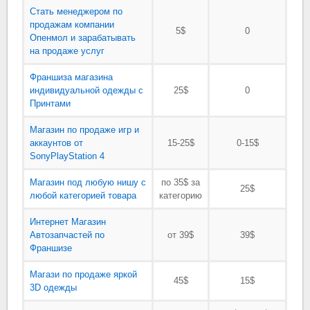
Стать менеджером по
продажам компании
5$
0
Опенмол и зарабатывать
на продаже услуг
Франшиза магазина
индивидуальной одежды с
25$
0
Принтами
Магазин по продаже игр и
аккаунтов от
15-25$
0-15$
SonyPlayStation 4
Магазин под любую нишу с
по 35$ за
25$
любой категорией товара
категорию
Интернет Магазин
Автозапчастей по
от 39$
39$
Франшизе
Магази по продаже яркой
45$
15$
3D одежды