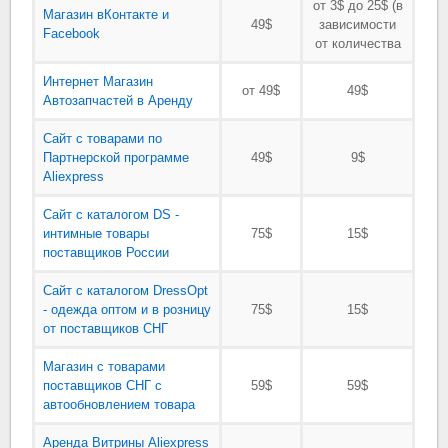
от 3$ до 25$ (в
Магазин вКонтакте и
49$
зависимости
Facebook
от количества
Интернет Магазин
от 49$
49$
Автозапчастей в Аренду
Сайт с товарами по
Партнерской программе
49$
9$
Aliexpress
Сайт с каталогом DS -
интимные товары
75$
15$
поставщиков России
Сайт с каталогом DressOpt
- одежда оптом и в розницу
75$
15$
от поставщиков СНГ
Магазин с товарами
поставщиков СНГ с
59$
59$
автообновлением товара
Аренда Витрины Aliexpress