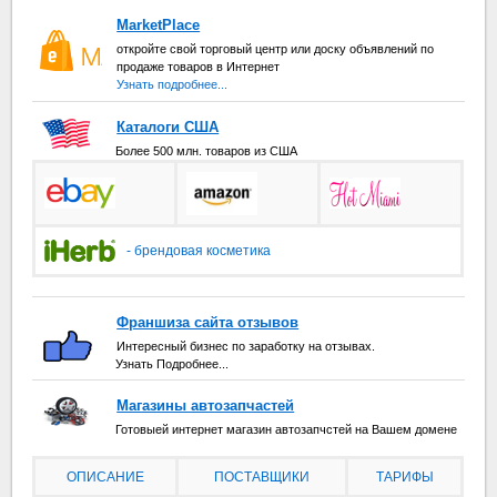
MarketPlace
откройте свой торговый центр или доску объявлений по
продаже товаров в Интернет
Узнать подробнее...
Каталоги США
Более 500 млн. товаров из США
- брендовая косметика
Франшиза сайта отзывов
Интересный бизнес по заработку на отзывах.
Узнать Подробнее...
Магазины автозапчастей
Готовыей интернет магазин автозапчстей на Вашем домене
ОПИСАНИЕ
ПОСТАВЩИКИ
ТАРИФЫ