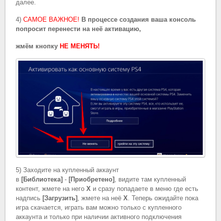
далее.
4)
САМОЕ ВАЖНОЕ!
В процессе создания ваша консоль
попросит перенести на неё активацию,
жмём кнопку
НЕ МЕНЯТЬ!
5) Заходите на купленный аккаунт
в
[Библиотека]
-
[Приобретено]
, видите там купленный
контент, жмете на него
X
и сразу попадаете в меню где есть
надпись
[Загрузить]
, жмете на неё
X
. Теперь ожидайте пока
игра скачается, играть вам можно только с купленного
аккаунта и только при наличии активного подключения